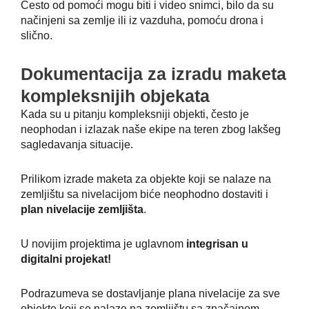
Često od pomoći mogu biti i video snimci, bilo da su
načinjeni sa zemlje ili iz vazduha, pomoću drona i
slično.
Dokumentacija za izradu maketa
kompleksnijih objekata
Kada su u pitanju kompleksniji objekti, često je
neophodan i izlazak naše ekipe na teren zbog lakšeg
sagledavanja situacije.
Prilikom izrade maketa za objekte koji se nalaze na
zemljištu sa nivelacijom biće neophodno dostaviti i
plan nivelacije zemljišta
.
U novijim projektima je uglavnom
integrisan u
digitalni projekat!
Podrazumeva se dostavljanje plana nivelacije za sve
objekte koji se nalaze na zemljištu sa značajnom