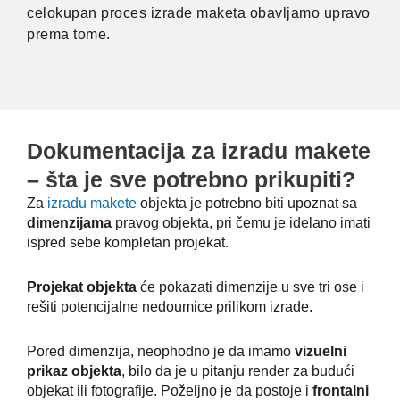
celokupan proces izrade maketa obavljamo upravo
prema tome.
Dokumentacija za izradu makete
– šta je sve potrebno prikupiti?
Za
izradu makete
objekta je potrebno biti upoznat sa
dimenzijama
pravog objekta, pri čemu je idelano imati
ispred sebe kompletan projekat.
Projekat objekta
će pokazati dimenzije u sve tri ose i
rešiti potencijalne nedoumice prilikom izrade.
Pored dimenzija, neophodno je da imamo
vizuelni
prikaz objekta
, bilo da je u pitanju render za budući
objekat ili fotografije. Poželjno je da postoje i
frontalni