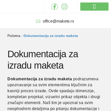
Pređi
na
sadržaj
Izrada maketa
office@makete.rs
Početna
-
Dokumentacija za izradu maketa
Dokumentacija za
izradu maketa
Dokumentacija za izradu maketa
podrazumeva
upoznavanje sa svim elementima ključnim za
kasniji proces izrade. Ovde spadaju dimenzije,
kompletan projekat, vizuelni prikaz objekta i drugi
značajni elementi. Naš tim je upoznat sa svim
neophodnim detaljima po pitanju dokumentacije i