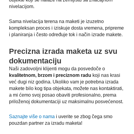
nivelacijom.
Sama nivelacija terena na maketi je izuzetno
kompleksan proces i iziskuje dosta vremena, pripreme
i planiranja i često određuje tok i način izrade makete.
Precizna izrada maketa uz svu
dokumentaciju
Naši zadovoljni klijenti mogu da posvedoče o
kvalitetnom, brzom i preciznom radu
koji nas krasi
već dugi niz godina. Ukoliko vam je potrebna izrada
makete bilo kog tipa objekata, možete nas kontaktirati,
a mi ćemo svoj posao obaviti profesionalno, prema
priloženoj dokumentaciji uz maksimalnu posvećenost.
Saznajte više o nama
i uverite se zbog čega smo
pouzdan partner za izradu maketa!