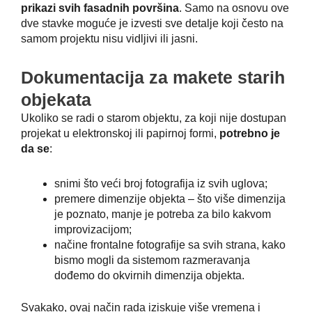
prikazi svih fasadnih površina
. Samo na osnovu ove
dve stavke moguće je izvesti sve detalje koji često na
samom projektu nisu vidljivi ili jasni.
Dokumentacija za makete starih
objekata
Ukoliko se radi o starom objektu, za koji nije dostupan
projekat u elektronskoj ili papirnoj formi,
potrebno je
da se
:
snimi što veći broj fotografija iz svih uglova;
premere dimenzije objekta – što više dimenzija
je poznato, manje je potreba za bilo kakvom
improvizacijom;
načine frontalne fotografije sa svih strana, kako
bismo mogli da sistemom razmeravanja
dođemo do okvirnih dimenzija objekta.
Svakako, ovaj način rada iziskuje više vremena i