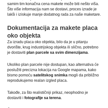
samim tim konačna cena makete može biti nešto viša.
Što više informacija nam se dostavi, proces izrade je
lakši i iziskuje manje dodatnog rada za naše maketare.
Dokumentacija za makete placa
oko objekta
Za izradu placa oko objekta, bilo da je u pitanju
dvorište, krug industrijskog objekta ili slično, potrebno
je dostaviti
plan parcele sa svim dimenzijama
.
Ukoliko plan parcele nije dostupan, kao alternativa će
poslužiti precizna lokacija na Google mapama, kako
bismo pomoću
satelitskog snimka
mogli da približno
reprodukujemo realan izgled placa.
Takođe, za što realističniji prikaz, neophodno je
dostaviti i
fotografije sa terena
.