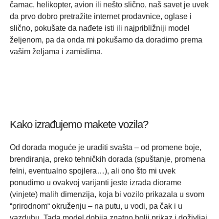
čamac, helikopter, avion ili nešto slično, naš savet je uvek
da prvo dobro pretražite internet prodavnice, oglase i
slično, pokušate da nađete isti ili najpribližniji model
željenom, pa da onda mi pokušamo da doradimo prema
vašim željama i zamislima.
Kako izrađujemo makete vozila?
Od dorada moguće je uraditi svašta – od promene boje,
brendiranja, preko tehničkih dorada (spuštanje, promena
felni, eventualno spojlera…), ali ono što mi uvek
ponudimo u ovakvoj varijanti jeste izrada diorame
(vinjete) malih dimenzija, koja bi vozilo prikazala u svom
“prirodnom“ okruženju – na putu, u vodi, pa čak i u
vazduhu. Tada model dobija znatno bolji prikaz i doživljaj.