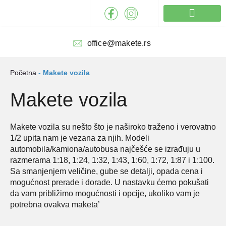
Pređi
na
sadržaj
Izrada maketa
office@makete.rs
Početna
-
Makete vozila
Makete vozila
Makete vozila su nešto što je naširoko traženo i verovatno
1/2 upita nam je vezana za njih. Modeli
automobila/kamiona/autobusa najčešće se izrađuju u
razmerama 1:18, 1:24, 1:32, 1:43, 1:60, 1:72, 1:87 i 1:100.
Sa smanjenjem veličine, gube se detalji, opada cena i
mogućnost prerade i dorade. U nastavku ćemo pokušati
da vam približimo mogućnosti i opcije, ukoliko vam je
potrebna ovakva maketa’