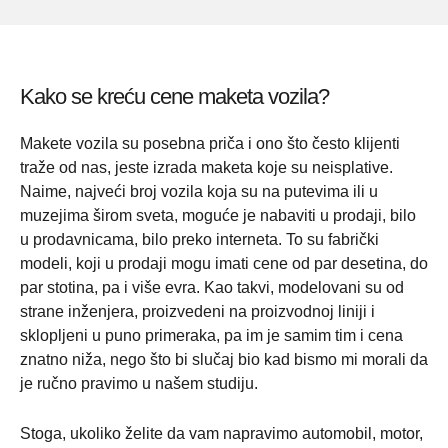
Kako se kreću cene maketa vozila?
Makete vozila su posebna priča i ono što često klijenti
traže od nas, jeste izrada maketa koje su neisplative.
Naime, najveći broj vozila koja su na putevima ili u
muzejima širom sveta, moguće je nabaviti u prodaji, bilo
u prodavnicama, bilo preko interneta. To su fabrički
modeli, koji u prodaji mogu imati cene od par desetina, do
par stotina, pa i više evra. Kao takvi, modelovani su od
strane inženjera, proizvedeni na proizvodnoj liniji i
sklopljeni u puno primeraka, pa im je samim tim i cena
znatno niža, nego što bi slučaj bio kad bismo mi morali da
je ručno pravimo u našem studiju.
Stoga, ukoliko želite da vam napravimo automobil, motor,