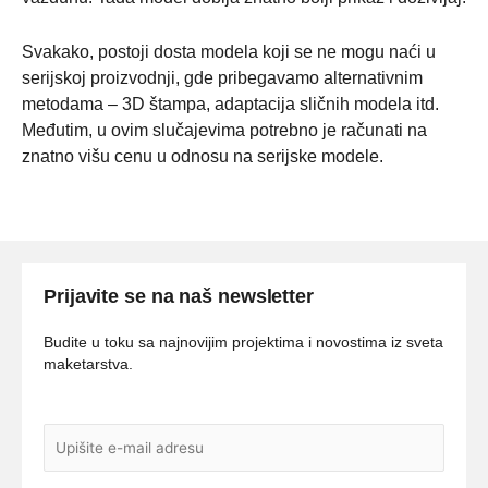
Svakako, postoji dosta modela koji se ne mogu naći u
serijskoj proizvodnji, gde pribegavamo alternativnim
metodama – 3D štampa, adaptacija sličnih modela itd.
Međutim, u ovim slučajevima potrebno je računati na
znatno višu cenu u odnosu na serijske modele.
Prijavite se na naš newsletter
Budite u toku sa najnovijim projektima i novostima iz sveta
maketarstva.