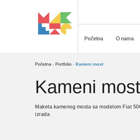
Pređi
na
sadržaj
Početna
O nama
Početna
-
Portfolio
-
Kameni most
Kameni mos
Maketa kamenog mosta sa modelom Fiat 500
izrada