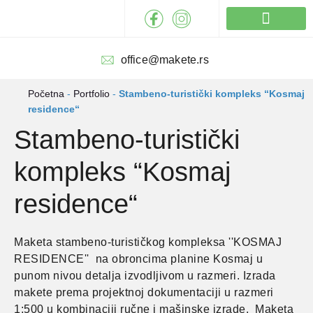
Pređi
na
sadržaj
Izrada maketa
office@makete.rs
Početna
-
Portfolio
-
Stambeno-turistički kompleks “Kosmaj
residence“
Stambeno-turistički
kompleks “Kosmaj
residence“
Maketa stambeno-turističkog kompleksa ''KOSMAJ
RESIDENCE'' na obroncima planine Kosmaj u
punom nivou detalja izvodljivom u razmeri. Izrada
makete prema projektnoj dokumentaciji u razmeri
1:500 u kombinaciji ručne i mašinske izrade. Maketa