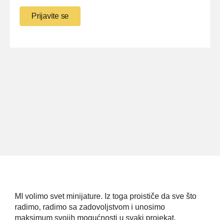
MI volimo svet minijature. Iz toga proističe da sve što
radimo, radimo sa zadovoljstvom i unosimo
maksimum svojih mogućnosti u svaki projekat.