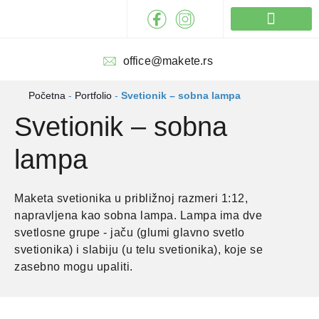
Pređi
na
sadržaj
Izrada maketa
office@makete.rs
Početna
-
Portfolio
-
Svetionik – sobna lampa
Svetionik – sobna
lampa
Maketa svetionika u približnoj razmeri 1:12,
napravljena kao sobna lampa. Lampa ima dve
svetlosne grupe - jaču (glumi glavno svetlo
svetionika) i slabiju (u telu svetionika), koje se
zasebno mogu upaliti.