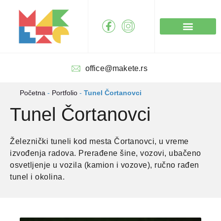
Pređi
na
sadržaj
Izrada maketa
office@makete.rs
Početna
-
Portfolio
-
Tunel Čortanovci
Tunel Čortanovci
Železnički tuneli kod mesta Čortanovci, u vreme
izvođenja radova. Prerađene šine, vozovi, ubačeno
osvetljenje u vozila (kamion i vozove), ručno rađen
tunel i okolina.