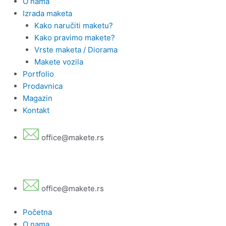
O nama
Izrada maketa
Kako naručiti maketu?
Kako pravimo makete?
Vrste maketa / Diorama
Makete vozila
Portfolio
Prodavnica
Magazin
Kontakt
office@makete.rs
office@makete.rs
Početna
O nama